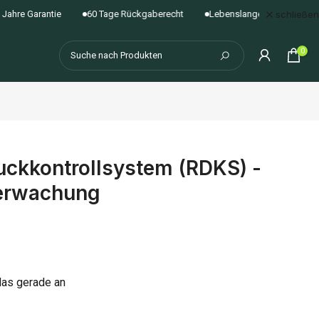
schließen
Garantie
60 Tage Rückgaberecht
Lebenslange Firmware-Updates
0
ckkontrollsystem (RDKS) -
berwachung
das gerade an