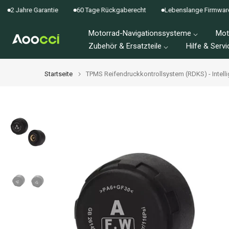
Zum
ahre Garantie
60 Tage Rückgaberecht
Lebenslange Firmware-Upda
Inhalt
Motorrad-Navigationssysteme ⌵
Mot
springen
Zubehör & Ersatzteile ⌵
Hilfe & Servi
Startseite
TPMS Reifendruckkontrollsystem (RDKS) - Intel