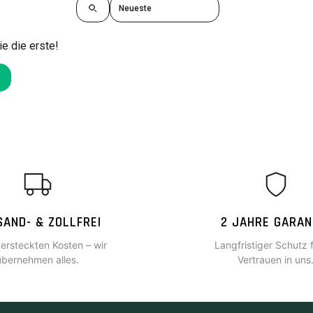
e die erste!
SAND- & ZOLLFREI
2 JAHRE GARAN
versteckten Kosten – wir
Langfristiger Schutz f
übernehmen alles.
Vertrauen in uns