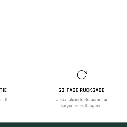
TIE
60 TAGE RÜCKGABE
ür Ihr
Unkomplizierte Retouren für
.
sorgenfreies Shoppen.