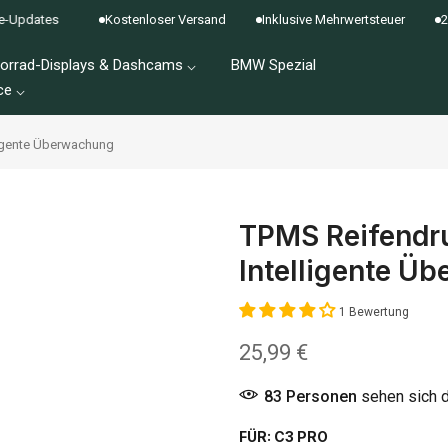
tes
Kostenloser Versand
Inklusive Mehrwertsteuer
2 Jahre 
orrad-Displays & Dashcams ⌵
BMW Spezial
ce ⌵
ligente Überwachung
TPMS Reifendru
Intelligente Ü
1 Bewertung
25,99 €
83
Personen
sehen sich 
FÜR:
C3 PRO