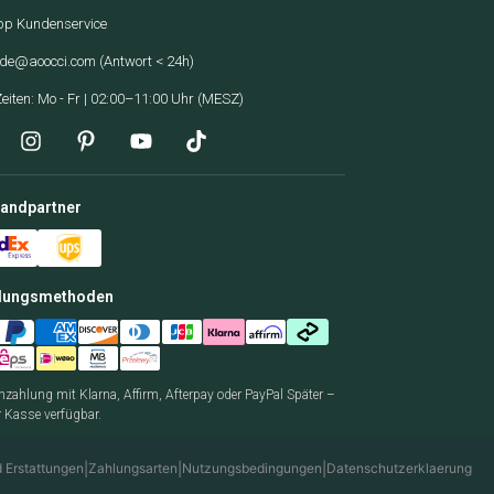
p Kundenservice
-de@aoocci.com
(Antwort < 24h)
eiten: Mo - Fr | 02:00–11:00 Uhr (MESZ)
sandpartner
hlungsmethoden
enzahlung mit Klarna, Affirm, Afterpay oder PayPal Später –
r Kasse verfügbar.
 Erstattungen
|
Zahlungsarten
|
Nutzungsbedingungen
|
Datenschutzerklaerung