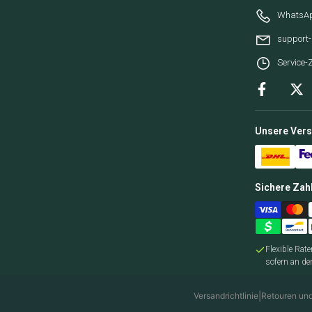
WhatsAp
support
Service-Z
Unsere Ver
Sichere Za
Flexible Rat
sofern an de
Versandrichtlinie
|
Retouren und