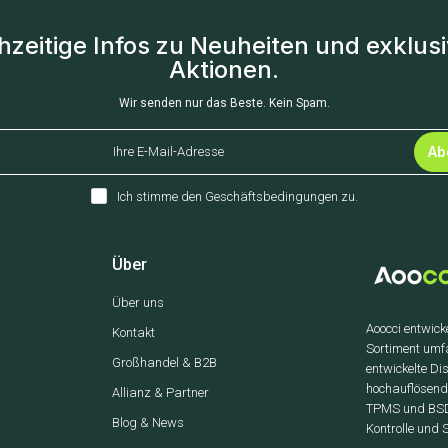
hzeitige Infos zu Neuheiten und exklus
Aktionen.
Wir senden nur das Beste. Kein Spam.
Ab
Ich stimme den
Geschäftsbedingungen
zu.
Über
Über uns
Aoocci entwick
Kontakt
Sortiment umf
Großhandel & B2B
entwickelte D
hochauflösen
Allianz & Partner
TPMS und BSD 
Blog & News
Kontrolle und 