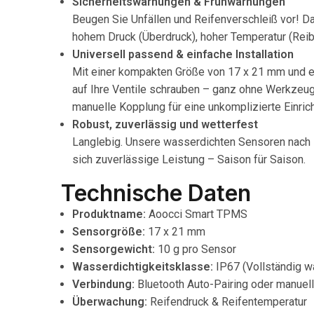
Sicherheitswarnungen & Frühwarnungen
Beugen Sie Unfällen und Reifenverschleiß vor! D
hohem Druck (Überdruck), hoher Temperatur (Reibu
Universell passend & einfache Installation
Mit einer kompakten Größe von 17 x 21 mm und ein
auf Ihre Ventile schrauben – ganz ohne Werkzeug 
manuelle Kopplung für eine unkomplizierte Einric
Robust, zuverlässig und wetterfest
Langlebig. Unsere wasserdichten Sensoren nach 
sich zuverlässige Leistung – Saison für Saison.
Technische Daten
Produktname:
Aoocci Smart TPMS
Sensorgröße:
17 x 21 mm
Sensorgewicht:
10 g pro Sensor
Wasserdichtigkeitsklasse:
IP67 (Vollständig w
Verbindung:
Bluetooth Auto-Pairing oder manuell
Überwachung:
Reifendruck & Reifentemperatur