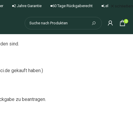
schließen
2 Jahre Garantie
60 Tage Rückgaberecht
Lebenslange Firmwa
0
den sind.
cci.de gekauft haben.)
ückgabe zu beantragen.