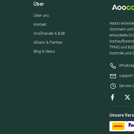
Über
Über uns
Aoocci entwick
Kontakt
Sortiment umf
Großhandel & B2B
entwickelte D
hochauflösen
Allianz & Partner
TPMS und BSD 
Blog & News
Kontrolle und 
WhatsAp
support
Service-Z
Unsere Ver