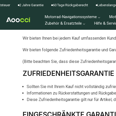
Zum
uer
2 Jahre Garantie
60 Tage Rückgaberecht
Lebenslange Fi
Inhalt
Motorrad-Navigationssysteme ⌵
Mot
springen
Zubehör & Ersatzteile ⌵
Hilfe & Servi
Wir bieten Ihnen bei jedem Kauf umfassenden Kund
Wir bieten folgende Zufriedenheitsgarantie und Gara
(Bitte beachten Sie, dass diese Zufriedenheitsgarant
ZUFRIEDENHEITSGARANTIE
Sollten Sie mit Ihrem Kauf nicht vollständig zuf
Informationen zu Rückerstattungen und Rückgabe
Diese Zufriedenheitsgarantie gilt nur für Artikel,
EINGESCHRÄNKTE GARANTI