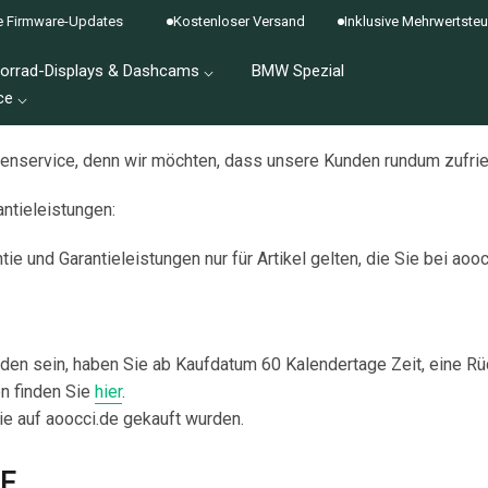
rmware-Updates
Kostenloser Versand
Inklusive Mehrwertsteuer
orrad-Displays & Dashcams ⌵
BMW Spezial
ce ⌵
enservice, denn wir möchten, dass unsere Kunden rundum zufrie
ntieleistungen:
ie und Garantieleistungen nur für Artikel gelten, die Sie bei aoo
rieden sein, haben Sie ab Kaufdatum 60 Kalendertage Zeit, eine R
n finden Sie
hier
.
 die auf aoocci.de gekauft wurden.
E