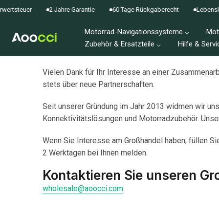
Zum
rtsteuer
2 Jahre Garantie
60 Tage Rückgaberecht
Lebenslan
Inhalt
Motorrad-Navigationssysteme ⌵
Mot
springen
Zubehör & Ersatzteile ⌵
Hilfe & Servi
Vielen Dank für Ihr Interesse an einer Zusammenarb
stets über neue Partnerschaften.
Seit unserer Gründung im Jahr 2013 widmen wir uns 
Konnektivitätslösungen und Motorradzubehör. Unsere
Wenn Sie Interesse am Großhandel haben, füllen Sie
2 Werktagen bei Ihnen melden.
Kontaktieren Sie unseren Gr
wholesale@aoocci.com