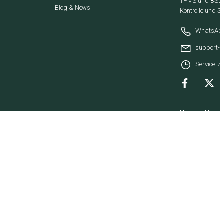
TPMS und BSD 
Blog & News
Kontrolle und 
WhatsAp
support
Service-Z
Unsere Ver
Sichere Za
Flexible Rat
sofern an de