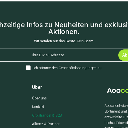
hzeitige Infos zu Neuheiten und exklus
Aktionen.
Wir senden nur das Beste. Kein Spam.
Ab
Ich stimme den
Geschäftsbedingungen
zu.
Über
Über uns
Aoocci entwick
Kontakt
Sortiment umf
Großhandel & B2B
entwickelte D
hochauflösen
Allianz & Partner