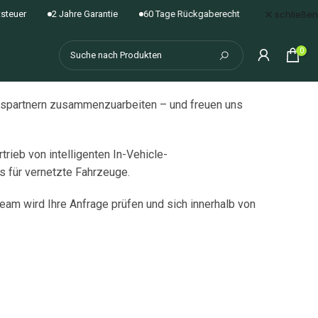
schließen
uer
2 Jahre Garantie
60 Tage Rückgaberecht
Lebenslange Fi
0
delspartnern zusammenzuarbeiten – und freuen uns
ieb von intelligenten In-Vehicle-
s für vernetzte Fahrzeuge.
eam wird Ihre Anfrage prüfen und sich innerhalb von