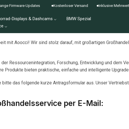
ge Firmware-Updates
Kostenloser Versand
Inklusive Mehrwertste
orrad-Displays & Dashcams ⌵
BMW Spezial
ce ⌵
eit mit Aoocci! Wir sind stolz darauf, mit großartigen Großhan
der Ressourcenintegration, Forschung, Entwicklung und dem Vertr
 Produkte bieten praktische, einfache und intelligente Upgrade
 bitte das folgende kurze Antragsformular aus. Unser Vertriebst
oßhandelsservice per E-Mail: