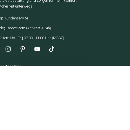
die Ausstattung und sorgen für mehr Komfort,
Sicherheit unterwegs.
p Kundenservice
-de@aoocci.com
(Antwort < 24h)
eiten: Mo - Fr | 02:00–11:00 Uhr (MESZ)
sandpartner
hlungsmethoden
enzahlung mit Klarna, Affirm, Afterpay oder PayPal Später –
r Kasse verfügbar.